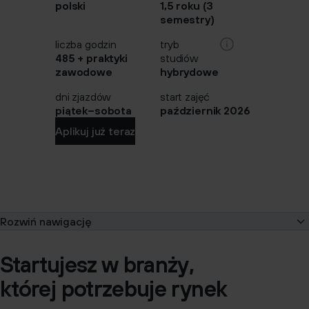
polski
1,5 roku (3
semestry)
liczba godzin
tryb
485 + praktyki
studiów
zawodowe
hybrydowe
dni zjazdów
start zajęć
piątek–sobota
październik 2026
Aplikuj już teraz
Rozwiń nawigację
O kierunku
Startujesz w branży,
Program
której potrzebuje rynek
Opłaty