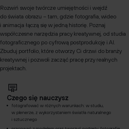
Rekrutacja
Rozwiń swoje twórcze umiejętności i wejdź
Dokumenty do pobrania
do świata obrazu – tam, gdzie fotografia, wideo
i animacja łączą się w jedną historię. Poznaj
Kontakt
współczesne narzędzia pracy kreatywnej, od studia
fotograficznego po cyfrową postprodukcję i AI.
Zbuduj portfolio, które otworzy Ci drzwi do branży
kreatywnej i pozwoli zacząć pracę przy realnych
projektach.
Czego się nauczysz
fotografować w różnych warunkach: w studiu,
w plenerze, z wykorzystaniem światła naturalnego
i sztucznego
pracować z modelem oraz tworzyć portrety, fotografie