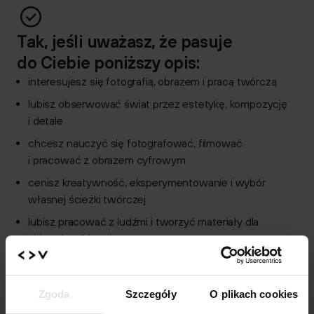
Tak, jeśli uważasz, że pasuje
do Ciebie poniższy opis:
interesujesz się fotografią, obrazem i pracą twórczą
lubisz obserwować świat przez estetykę, kompozycję
i detale
chcesz nauczyć się fotografować, filmować
i pracować z obrazem cyfrowym
cenisz kreatywność, eksperymentowanie i wybór
własnej ścieżki twórczej
lubisz pracować z ludźmi i tworzyć materiały dla
różnych odbiorców
dobrze odnajdujesz się w pracy projektowej
i w zadaniach praktycznych
Zgoda
Szczegóły
O plikach cookies
chcesz rozwijać swoje portfolio oraz umiejętność