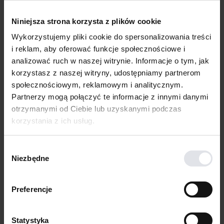
prezentowania własnych prac
Niniejsza strona korzysta z plików cookie
Wykorzystujemy pliki cookie do spersonalizowania treści
i reklam, aby oferować funkcje społecznościowe i
analizować ruch w naszej witrynie. Informacje o tym, jak
Kierunek stanowi doskonałą formę
korzystasz z naszej witryny, udostępniamy partnerom
społecznościowym, reklamowym i analitycznym.
kształcenia dla osób, które:
Partnerzy mogą połączyć te informacje z innymi danymi
ukończyły szkołę średnią i szukają praktycznej
otrzymanymi od Ciebie lub uzyskanymi podczas
alternatywy dla studiów
korzystania z ich usług.
chcą rozwijać się w obszarze fotografii, wideo
i multimediów
Wybór
Niezbędne
chcą nauczyć się realizować projekty wizualne
zgody
wykorzystywane w branży kreatywnej
chcą łączyć naukę z pracą zawodową lub innymi
Preferencje
obowiązkami
myślą o rozpoczęciu kariery w branży kreatywnej
Statystyka