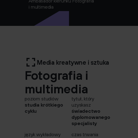
Ambasador kierunku Fotografia
i multimedia
Media kreatywne i sztuka
Fotografia i
multimedia
poziom studiów
tytuł, który
studia krótkiego
uzyskasz
cyklu
świadectwo
dyplomowanego
specjalisty
język wykładowy
czas trwania