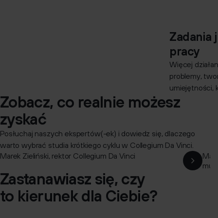
Zadania 
pracy
Więcej działani
problemy, two
umiejętności, 
Zobacz, co realnie możesz
zyskać
Posłuchaj naszych ekspertów(-ek) i dowiedz się, dlaczego
warto wybrać studia krótkiego cyklu w Collegium Da Vinci.
Marek Zieliński, rektor Collegium Da Vinci
Mate
Wstrzymaj rol
Włącz dźw
mult
Zastanawiasz się, czy
to kierunek dla Ciebie?