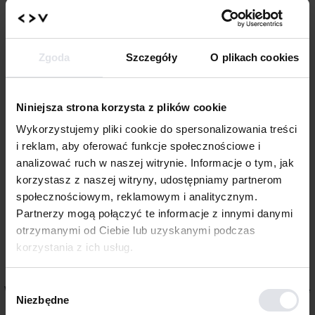
Zgoda
Szczegóły
O plikach cookies
Niniejsza strona korzysta z plików cookie
Wykorzystujemy pliki cookie do spersonalizowania treści
i reklam, aby oferować funkcje społecznościowe i
analizować ruch w naszej witrynie. Informacje o tym, jak
korzystasz z naszej witryny, udostępniamy partnerom
społecznościowym, reklamowym i analitycznym.
Partnerzy mogą połączyć te informacje z innymi danymi
Centrum
otrzymanymi od Ciebie lub uzyskanymi podczas
korzystania z ich usług.
Inkluzywności
Wybór
W Collegium Da Vinci wierzymy, że uczelnia to miejsce otwarte
Niezbędne
zgody
dla wszystkich, niezależnie od sprawności, różnorodnych