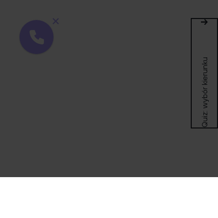
Quiz: wybór kierunku
Wsparcie dla osób
z niepełnosprawnością