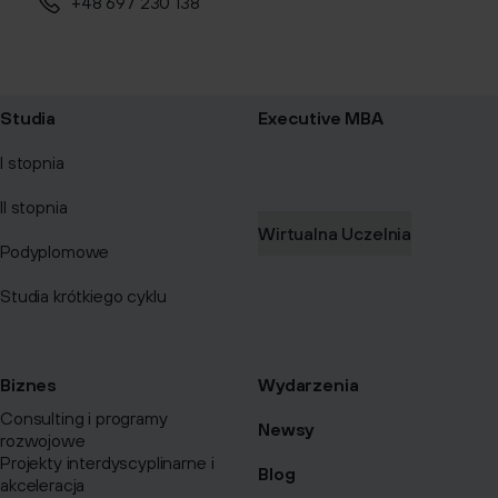
+48 697 230 138
Studia
Executive MBA
I stopnia
II stopnia
Wirtualna Uczelnia
Podyplomowe
Studia krótkiego cyklu
Biznes
Wydarzenia
Consulting i programy
Newsy
rozwojowe
Projekty interdyscyplinarne i
Blog
akceleracja