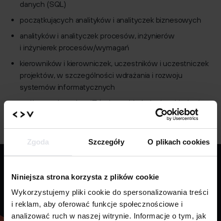
danych (SQL)
początkujących analityków i analityczek biznesowych
analityków i analityczek procesów, inżynierów
i inżynierek procesów/wymagań
kierowników i kierowniczek, uczestników i uczestniczek
projektów, w szczególności wdrażania i rozwoju
systemów informatycznych
osób pracujących w IT (m.in. architektów i architektek,
programistów i programistek, testerów i testerek)
Zgoda
Szczegóły
O plikach cookies
Zrób quiz i sprawdź,
Niniejsza strona korzysta z plików cookie
który kierunek jest najbliższy
Wykorzystujemy pliki cookie do spersonalizowania treści
Twoim predyspozycjom
i reklam, aby oferować funkcje społecznościowe i
i zainteresowaniom.
analizować ruch w naszej witrynie. Informacje o tym, jak