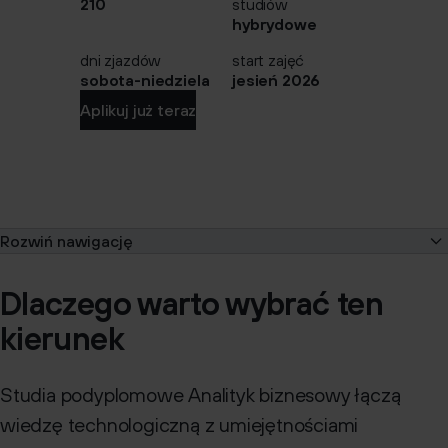
210
studiów
hybrydowe
dni zjazdów
start zajęć
sobota-niedziela
jesień 2026
Aplikuj już teraz
Rozwiń nawigację
O kierunku
Dlaczego warto wybrać ten
Program
kierunek
Kadra
Opłaty
Studia podyplomowe Analityk biznesowy łączą
Rekrutacja
wiedzę technologiczną z umiejętnościami