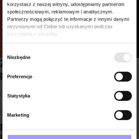
korzystasz z naszej witryny, udostępniamy partnerom
społecznościowym, reklamowym i analitycznym.
Partnerzy mogą połączyć te informacje z innymi danymi
otrzymanymi od Ciebie lub uzyskanymi podczas
korzystania z ich usług.
Zrób quiz
Wybór
Niezbędne
zgody
Zacznij podyplomówkę już
po licencjacie!
Preferencje
Aby zacząć studia podyplomowe musisz mieć
Statystyka
ukończone studia wyższe na dowolnym kierunku.
Nie musi to być tytuł magistra! Wystarczy dyplom
Marketing
licencjata lub inżyniera.
Poznaj wykładowców
i wykładowczynie kierunku