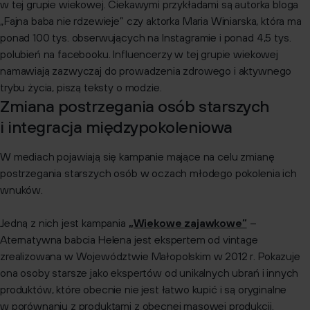
w tej grupie wiekowej. Ciekawymi przykładami są autorka bloga
„Fajna baba nie rdzewieje” czy aktorka Maria Winiarska, która ma
ponad 100 tys. obserwujących na Instagramie i ponad 4,5 tys.
polubień na facebooku. Influencerzy w tej grupie wiekowej
namawiają zazwyczaj do prowadzenia zdrowego i aktywnego
trybu życia, piszą teksty o modzie.
Zmiana postrzegania osób starszych
i integracja międzypokoleniowa
W mediach pojawiają się kampanie mające na celu zmianę
postrzegania starszych osób w oczach młodego pokolenia ich
wnuków.
Jedną z nich jest kampania
„Wiekowe zajawkowe”
–
Aternatywna babcia Helena jest ekspertem od vintage
zrealizowana w Województwie Małopolskim w 2012 r. Pokazuje
ona osoby starsze jako ekspertów od unikalnych ubrań i innych
produktów, które obecnie nie jest łatwo kupić i są oryginalne
w porównaniu z produktami z obecnej masowej produkcji.