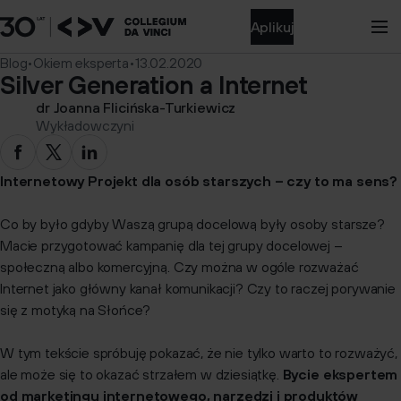
Aplikuj
Blog
•
Okiem eksperta
•
13.02.2020
Silver Generation a Internet
dr Joanna Flicińska-Turkiewicz
Wykładowczyni
Internetowy Projekt dla osób starszych – czy to ma sens?
Co by było gdyby Waszą grupą docelową były osoby starsze?
Macie przygotować kampanię dla tej grupy docelowej –
społeczną albo komercyjną. Czy można w ogóle rozważać
Internet jako główny kanał komunikacji? Czy to raczej porywanie
się z motyką na Słońce?
W tym tekście spróbuję pokazać, że nie tylko warto to rozważyć,
ale może się to okazać strzałem w dziesiątkę.
Bycie ekspertem
od marketingu internetowego, narzędzi i produktów