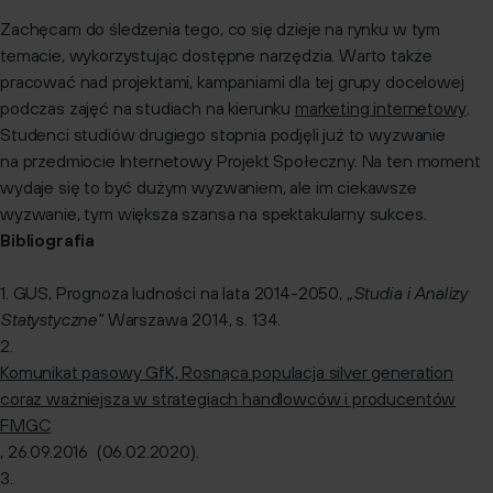
Zachęcam do śledzenia tego, co się dzieje na rynku w tym
temacie, wykorzystując dostępne narzędzia. Warto także
pracować nad projektami, kampaniami dla tej grupy docelowej
podczas zajęć na studiach na kierunku
marketing internetowy
.
Studenci studiów drugiego stopnia podjęli już to wyzwanie
na przedmiocie Internetowy Projekt Społeczny. Na ten moment
wydaje się to być dużym wyzwaniem, ale im ciekawsze
wyzwanie, tym większa szansa na spektakularny sukces.
Bibliografia
1. GUS, Prognoza ludności na lata 2014-2050,
„Studia i Analizy
Statystyczne”
Warszawa 2014, s. 134.
2.
Komunikat pasowy GfK, Rosnąca populacja silver generation
coraz ważniejsza w strategiach handlowców i producentów
FMGC
, 26.09.2016 (06.02.2020).
3.