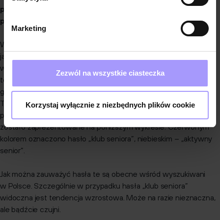
powinny wiedzieć o tym pokoleniu, o jego potrzebach,
przyzwyczajeniach, możliwościach, jak najwięcej.
Marketing
W Google Trends nie wyświetla się jeszcze Silver Generation
jako hasło wpisywane w wyszukiwarkę na terenie Polski
wystarczająco często, ale to tylko kwestia czasu. Wpisując
Zezwól na wszystkie ciasteczka
to hasło już teraz można znaleźć konferencje i szkolenia o tej
grupie docelowej i przygotowywania komunikatów dla tej grupy.
To trend wznoszący. Można to już dostrzec analizując
Korzystaj wyłącznie z niezbędnych plików cookie
popularność haseł takich jak aktywny senior czy klub seniora, co
zostało zaprezentowane na poniższym wykresie. Czerwonym
kolorem oznaczono hasło „klub seniora”, niebieskim – „aktywny
senior”.
Jak można zauważyć hasła te są obecne wśród wyszukiwani
w Polsce. Szczególnie w przypadku hasła „klub seniora”
widoczna jest tendencja wzrostowa. Może na razie nieznaczna,
ale bądźcie czujni.