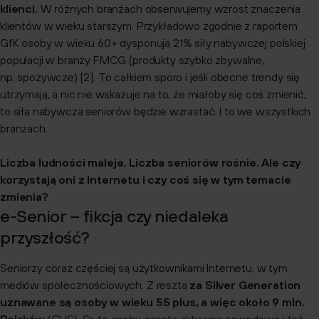
klienci.
W różnych branżach obserwujemy wzrost znaczenia
klientów w wieku starszym. Przykładowo zgodnie z raportem
GfK osoby w wieku 60+ dysponują 21% siły nabywczej polskiej
populacji w branży FMCG (produkty szybko zbywalne,
np. spożywcze) [2]. To całkiem sporo i jeśli obecne trendy się
utrzymają, a nic nie wskazuje na to, że miałoby się coś zmienić,
to siła nabywcza seniorów będzie wzrastać. I to we wszystkich
branżach.
Liczba ludności maleje. Liczba seniorów rośnie. Ale czy
korzystają oni z Internetu i czy coś się w tym temacie
zmienia?
e-Senior – fikcja czy niedaleka
przyszłość?
Seniorzy coraz częściej są użytkownikami Internetu, w tym
mediów społecznościowych. Z resztą
za Silver Generation
uznawane są osoby w wieku 55 plus, a więc około 9 mln.