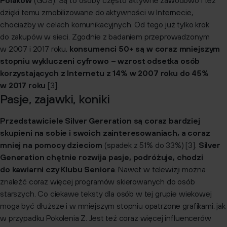
Polaków
(GUS). Są to osoby często aktywne zawodowo i też
dzięki temu zmobilizowane do aktywności w Internecie,
chociażby w celach komunikacyjnych. Od tego już tylko krok
do zakupów w sieci. Zgodnie z badaniem przeprowadzonym
w 2007 i 2017 roku,
konsumenci 50+ są w coraz mniejszym
stopniu wykluczeni cyfrowo – wzrost odsetka osób
korzystających z Internetu z 14% w 2007 roku do 45%
w 2017 roku
[3].
Pasje, zajawki, koniki
Przedstawiciele Silver Gereration są coraz bardziej
skupieni na sobie i swoich zainteresowaniach, a coraz
mniej na pomocy dzieciom
(spadek z 51% do 33%) [3].
Silver
Generation chętnie rozwija pasje, podróżuje, chodzi
do kawiarni czy Klubu Seniora
. Nawet w telewizji można
znaleźć coraz więcej programów skierowanych do osób
starszych. Co ciekawe teksty dla osób w tej grupie wiekowej
mogą być dłuższe i w mniejszym stopniu opatrzone grafikami, jak
w przypadku Pokolenia Z. Jest też coraz więcej influencerów