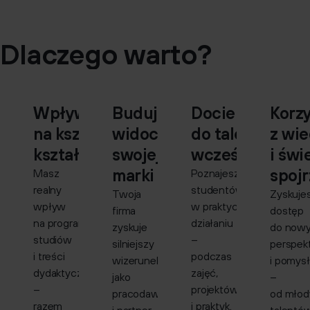
Dlaczego warto?
Wpływasz
Budujesz
Docierasz
Korz
na kształt
widoczność
do talentów
z wi
kształcenia
swojej
wcześniej
i świ
marki
spojr
Masz
Poznajesz
realny
studentów
Twoja
Zyskuje
wpływ
w praktycznym
firma
dostęp
na programy
działaniu
zyskuje
do now
studiów
–
silniejszy
perspek
i treści
podczas
wizerunek
i pomys
dydaktyczne
zajęć,
jako
–
–
projektów
pracodawca
od młod
razem
i praktyk.