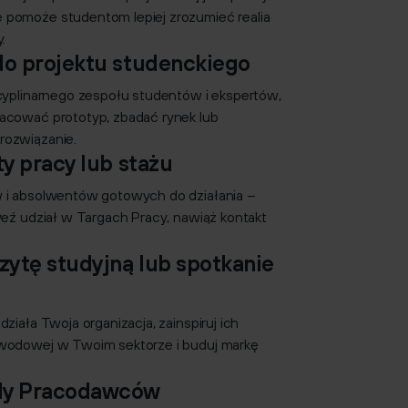
 pomoże studentom lepiej zrozumieć realia
.
do projektu studenckiego
scyplinarnego zespołu studentów i ekspertów,
acować prototyp, zbadać rynek lub
rozwiązanie.
ty pracy lub stażu
 i absolwentów gotowych do działania –
weź udział w Targach Pracy, nawiąż kontakt
zytę studyjną lub spotkanie
ziała Twoja organizacja, zainspiruj ich
awodowej w Twoim sektorze i buduj markę
dy Pracodawców