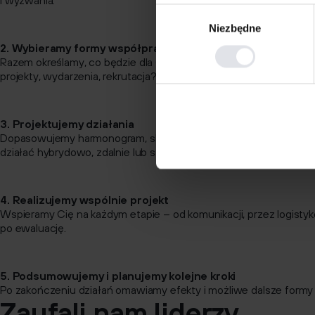
i wyzwania.
Wybór
Niezbędne
zgody
2. Wybieramy formy współpracy
Razem określamy, co będzie dla Ciebie najbardziej wartościowe – 
projekty, wydarzenia, rekrutacja?
3. Projektujemy działania
Dopasowujemy harmonogram, skład zespołów, miejsce działań.
działać hybrydowo, zdalnie lub stacjonarnie w CDV.
4. Realizujemy wspólnie projekt
Wspieramy Cię na każdym etapie – od komunikacji, przez logistyk
po ewaluację.
5. Podsumowujemy i planujemy kolejne kroki
Po zakończeniu działań omawiamy efekty i możliwe dalsze formy
Zaufali nam liderzy