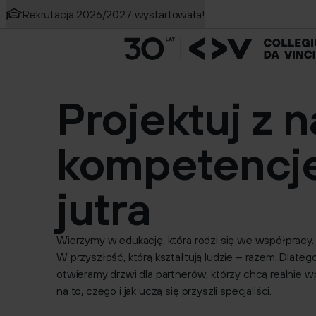
Rekrutacja 2026/2027 wystartowała!
Szukaj na stronie
Online
Testowanie gier
Nowość
Projektuj z 
kompetencj
jutra
Wierzymy w edukację, która rodzi się we współpracy.
W przyszłość, którą kształtują ludzie – razem. Dlateg
otwieramy drzwi dla partnerów, którzy chcą realnie 
na to, czego i jak uczą się przyszli specjaliści.