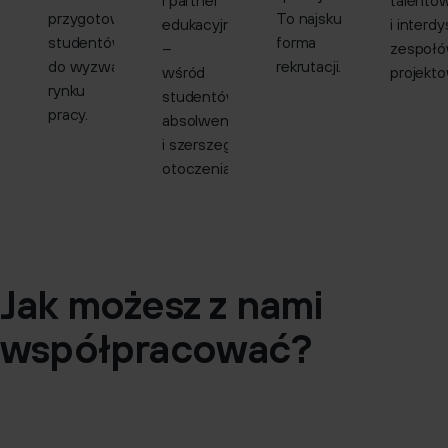
i partner
talentó
przygotowujemy
To najskuteczniejsza
edukacyjny
i interd
studentów
forma
–
zespoł
do wyzwań
rekrutacji.
wśród
projekt
rynku
studentów,
pracy.
absolwentów
i szerszego
otoczenia.
Jak możesz z nami
współpracować?