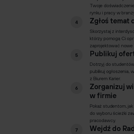
Twoje doświadczenie
rynku i pracy w branży
Zgłoś temat 
Skorzystaj z interdy
którzy pomogą Ci opr
zaprojektować nowe 
Publikuj ofer
Dotrzyj do studentów
publikuj ogłoszenia, 
z Biurem Karier.
Zorganizuj wi
w firmie
Pokaż studentom, jak d
do wyboru ścieżki z
pracodawcy.
Wejdź do Ra