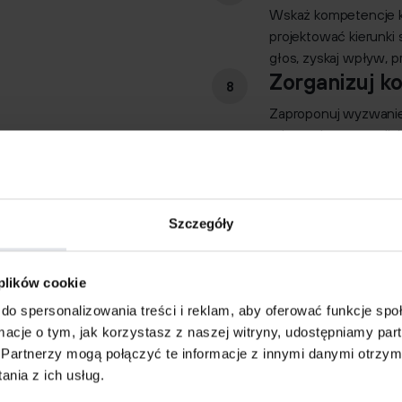
Wskaż kompetencje k
projektować kierunki 
głos, zyskaj wpływ, p
Zorganizuj k
Zaproponuj wyzwanie
rekrutację uczestnik
okazja, by poznać tal
?
Szczegóły
działania,
pojedynczego
 plików cookie
do spersonalizowania treści i reklam, aby oferować funkcje sp
ormacje o tym, jak korzystasz z naszej witryny, udostępniamy p
Partnerzy mogą połączyć te informacje z innymi danymi otrzym
nia z ich usług.
Twoje cele