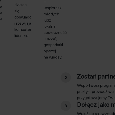
w
–
dzieląc
yscyplinarnych
wspierasz
się
ów
młodych
doświadczeniem
owych.
ludzi,
i rozwijając
lokalną
kompetencje
społeczność
liderskie.
i rozwój
gospodarki
opartej
na wiedzy.
Zostań partn
Współtwórz program st
praktyki, prowadź wars
przygotowujemy Twoi
Dołącz jako m
Wejdź do sali wykłado