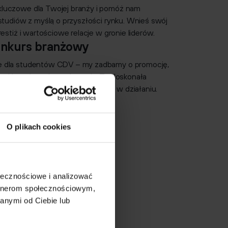
luczowe dla Twojej branży i pomóż nam
studiów z myślą o przyszłości rynku. Wnieś swój
restiż i wartościowe relacje w gronie liderów.
onkurs branżowy
 dla studentów CDV – my zadbamy o promocję,
ów i koordynację wydarzenia. To doskonała
enty i przetestować ich potencjał w działaniu.
O plikach cookies
ołecznościowe i analizować
artnerom społecznościowym,
anymi od Ciebie lub