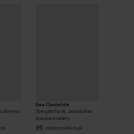
Ewa Ciesielska
u Biznesu
Specjalistka ds. zarządzania
ścieżkami kariery
.pl
cdvbiznes@cdv.pl