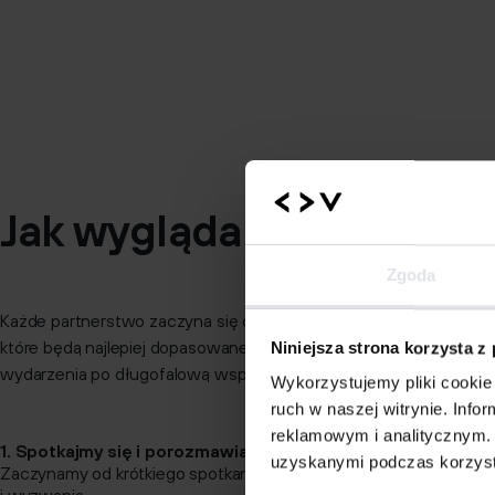
Jak wygląda współpraca
Zgoda
Każde partnerstwo zaczyna się od rozmowy. Wspólnie wybieramy 
które będą najlepiej dopasowane do potrzeb Twojej firmy – od 
Niniejsza strona korzysta z
wydarzenia po długofalową współpracę.
Wykorzystujemy pliki cookie 
ruch w naszej witrynie. Inf
reklamowym i analitycznym. 
1. Spotkajmy się i porozmawiajmy
uzyskanymi podczas korzysta
Zaczynamy od krótkiego spotkania, podczas którego poznajemy 