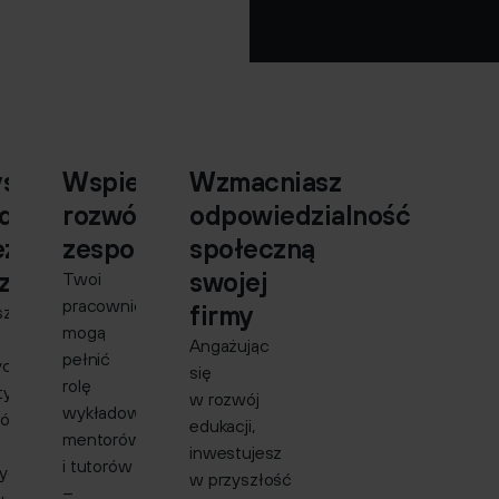
ystasz
Wspierasz
Wzmacniasz
edzy
rozwój
odpowiedzialność
eżego
zespołu
społeczną
zenia
swojej
Twoi
pracownicy
firmy
sz
mogą
Angażując
pełnić
ych
się
rolę
tyw
w rozwój
wykładowców,
łów
edukacji,
mentorów
inwestujesz
i tutorów
ych
w przyszłość
–