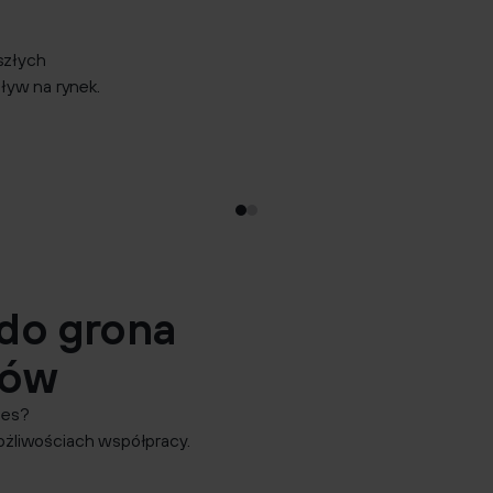
yszłych
ływ na rynek.
1
2
do grona
rów
nes?
żliwościach współpracy.