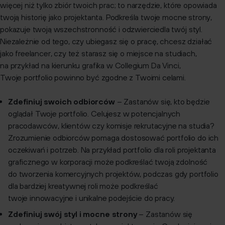
więcej niż tylko zbiór twoich prac; to narzędzie, które opowiada
twoją historię jako projektanta. Podkreśla twoje mocne strony,
pokazuje twoją wszechstronność i odzwierciedla twój styl.
Niezależnie od tego, czy ubiegasz się o pracę, chcesz działać
jako freelancer, czy też starasz się o miejsce na studiach,
na przykład na kierunku grafika w Collegium Da Vinci,
Twoje portfolio powinno być zgodne z Twoimi celami.
Zdefiniuj swoich odbiorców
– Zastanów się, kto będzie
oglądał Twoje portfolio. Celujesz w potencjalnych
pracodawców, klientów czy komisje rekrutacyjne na studia?
Zrozumienie odbiorców pomaga dostosować portfolio do ich
oczekiwań i potrzeb. Na przykład portfolio dla roli projektanta
graficznego w korporacji może podkreślać twoją zdolność
do tworzenia komercyjnych projektów, podczas gdy portfolio
dla bardziej kreatywnej roli może podkreślać
twoje innowacyjne i unikalne podejście do pracy.
Zdefiniuj swój styl i mocne strony
– Zastanów się