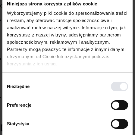
Niniejsza strona korzysta z plików cookie
Oto kilka kryteriów, którymi warto się kierować przy wyborze:
Wykorzystujemy pliki cookie do spersonalizowania treści
Znaczenie dla odbiorców
– Wybierz projekty, które są
i reklam, aby oferować funkcje społecznościowe i
istotne dla rodzaju pracy, którą chcesz wykonywać lub
analizować ruch w naszej witrynie. Informacje o tym, jak
stanowiska, o które się ubiegasz. Jeśli celujesz w konkretną
korzystasz z naszej witryny, udostępniamy partnerom
branżę lub rolę, uwzględnij projekty, które prezentują
społecznościowym, reklamowym i analitycznym.
twoje umiejętności w tym obszarze.
Partnerzy mogą połączyć te informacje z innymi danymi
otrzymanymi od Ciebie lub uzyskanymi podczas
Zaprezentuj swoje najlepsze umiejętności
– dołącz
korzystania z ich usług.
prace, które podkreślają twoje najmocniejsze umiejętności
i obszary wiedzy. Mogą to być projekty, w których wykazałxś
Wybór
się kreatywnością, umiejętnością rozwiązywania problemów
Niezbędne
zgody
lub technicznym wykonaniem.
Podkreśl unikalne i wymagające projekty
– pokaż projekty,
które stanowiły wyzwanie lub wymagały szczególnych
Preferencje
rozwiązań. Pokazują one umiejętność radzenia sobie
ze złożonymi zadaniami i nieszablonowego myślenia.
Statystyka
Dlaczego warto studiować