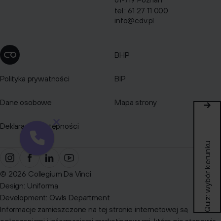
tel.: 61 27 11 000
info@cdv.pl
BHP
Zmień ustawienia cookies
Polityka prywatności
BIP
Dane osobowe
Mapa strony
Deklaracja dostępności
Quiz: wybór kierunku
© 2026 Collegium Da Vinci
Design:
Uniforma
Development:
Owls Department
Informacje zamieszczone na tej stronie internetowej są