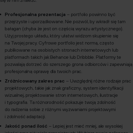
się w nim znaleźć:
Profesjonalna prezentacja
– portfolio powinno być
przejrzyste i uporządkowane. Nie pozwól, by wkradł się tam
bałagan (chyba że jest on częścią wyrazu artystycznego).
Użyj prostego układu, który ułatwi widzom skupienie się
na Twojej pracy. Cyfrowe portfolio jest normą, często
publikowane na osobistych stronach internetowych lub
platformach takich jak
Behance
lub
Dribbble
. Platformy te
pozwalają dotrzeć do szerszego grona odbiorców i zapewniają
profesjonalną oprawę dla twoich prac.
Zróżnicowany zakres prac
– Uwzględnij różne rodzaje prac
projektowych, takie jak znak graficzny, system identyfikacji
wizualnej, projektowanie stron internetowych, ilustracje
i typografia. Ta różnorodność pokazuje twoją zdolność
do radzenia sobie z różnymi wyzwaniami projektowymi
i zdolność adaptacji.
Jakość ponad ilość
– Lepiej jest mieć mniej, ale wysokiej