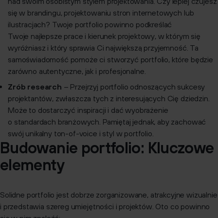
nad swoim osobistym stylem projektowania. Czy lepiej czujesz
się w brandingu, projektowaniu stron internetowych lub
ilustracjach? Twoje portfolio powinno podkreślać
Twoje najlepsze prace i kierunek projektowy, w którym się
wyróżniasz i który sprawia Ci największą przyjemność. Ta
samoświadomość pomoże ci stworzyć portfolio, które będzie
zarówno autentyczne, jak i profesjonalne.
Zrób research
– Przejrzyj portfolio odnoszących sukcesy
projektantów, zwłaszcza tych z interesujących Cię dziedzin.
Może to dostarczyć inspiracji i dać wyobrażenie
o standardach branżowych. Pamiętaj jednak, aby zachować
swój unikalny ton-of-voice i styl w portfolio.
Budowanie portfolio: Kluczowe
elementy
Solidne portfolio jest dobrze zorganizowane, atrakcyjne wizualnie
i przedstawia szereg umiejętności i projektów. Oto co powinno