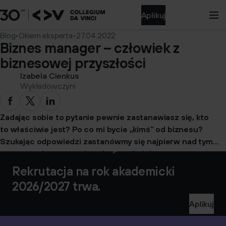
Aplikuj
Blog
•
Okiem eksperta
•
27.04.2022
Biznes manager – człowiek z
biznesowej przyszłości
Izabela Cienkus
Wykładowczyni
Zadając sobie to pytanie pewnie zastanawiasz się, kto
to właściwie jest? Po co mi bycie „kimś” od biznesu?
Szukając odpowiedzi zastanówmy się najpierw nad tym…
co nas czeka w zawodowej przyszłości.
Rekrutacja na rok akademicki
2026/2027 trwa.
Aplikuj