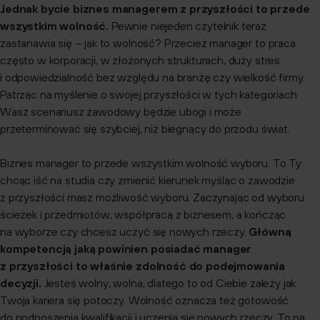
Jednak bycie biznes managerem z przyszłości to przede
wszystkim wolność.
Pewnie niejeden czytelnik teraz
zastanawia się – jak to wolność? Przecież manager to praca
często w korporacji, w złożonych strukturach, duży stres
i odpowiedzialność bez względu na branżę czy wielkość firmy.
Patrząc na myślenie o swojej przyszłości w tych kategoriach
Wasz scenariusz zawodowy będzie ubogi i może
przeterminować się szybciej, niż biegnący do przodu świat.
Biznes manager to przede wszystkim wolność wyboru. To Ty
chcąc iść na studia czy zmienić kierunek myśląc o zawodzie
z przyszłości masz możliwość wyboru. Zaczynając od wyboru
ścieżek i przedmiotów, współpracą z biznesem, a kończąc
na wyborze czy chcesz uczyć się nowych rzeczy.
Główną
kompetencją jaką powinien posiadać manager
z przyszłości to właśnie zdolność do podejmowania
decyzji.
Jesteś wolny, wolna, dlatego to od Ciebie zależy jak
Twoja kariera się potoczy. Wolność oznacza też gotowość
do podnoszenia kwalifikacji i uczenia się nowych rzeczy. To na