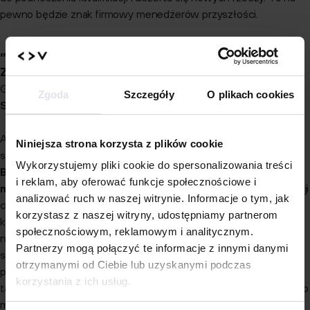
pewno będzie znak firmowy menedżerów przyszłości.
„Edukacja jest kluczem do otwarcia
złotych drzwi wolności”.
George Washington Carver
Zgoda
Szczegóły
O plikach cookies
Swoboda.
A sama praca w obszarze biznesu i zarządzania daje nam dużą
Niniejsza strona korzysta z plików cookie
swobodę działania. Zaczynając już od studiów, gdzie
kierunek
Wykorzystujemy pliki cookie do spersonalizowania treści
Biznes Manager to studia biznesowe, które dają
i reklam, aby oferować funkcje społecznościowe i
możliwość dużej swobody.
Swobody w podejmowaniu decyzji
analizować ruch w naszej witrynie. Informacje o tym, jak
co dalej z moją karierą. Czy chcę pracować w międzynarodowej
korzystasz z naszej witryny, udostępniamy partnerom
korporacji, a może zmienić pracę, bo nie uczę się niczego
społecznościowym, reklamowym i analitycznym.
nowego na obecnym stanowisku? Kierunek Biznes Manager,
Partnerzy mogą połączyć te informacje z innymi danymi
studia managerskie, jest dla osób, które chciałyby w przyszłości
otrzymanymi od Ciebie lub uzyskanymi podczas
pracować w biznesie (również międzynarodowym) i rozwijać się
korzystania z ich usług.
tam na stanowiskach managerskich. I możemy tutaj być zarówno
managerem produktu, Office managerem, a może nawet HR