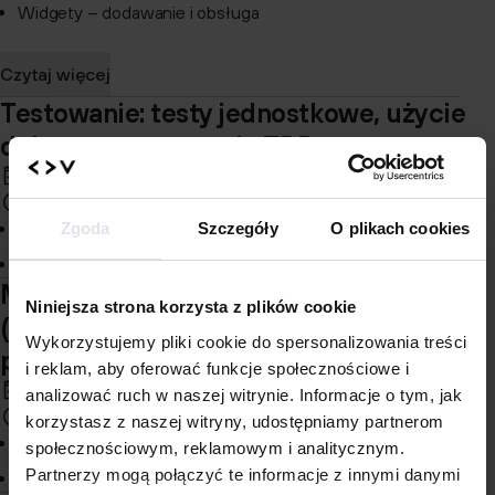
Widgety – dodawanie i obsługa
Czytaj więcej
Testowanie: testy jednostkowe, użycie
debuggera, wstęp do TDD
moduł 16
9 h
Debugowanie
Zgoda
Szczegóły
O plikach cookies
Testy jednostkowe
Moduł: Programowanie współbieżne
Niniejsza strona korzysta z plików cookie
(wielowątkowe i wieloprocesowe),
Wykorzystujemy pliki cookie do spersonalizowania treści
programowanie asynchroniczne.
i reklam, aby oferować funkcje społecznościowe i
moduł 17
analizować ruch w naszej witrynie. Informacje o tym, jak
9 h
korzystasz z naszej witryny, udostępniamy partnerom
Wątki
społecznościowym, reklamowym i analitycznym.
Partnerzy mogą połączyć te informacje z innymi danymi
Procesy