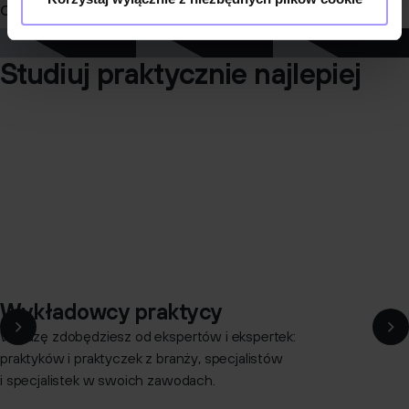
Czytaj więcej
Studiuj praktycznie najlepiej
Wykładowcy praktycy
Wiedzę zdobędziesz od ekspertów i ekspertek:
praktyków i praktyczek z branży, specjalistów
i specjalistek w swoich zawodach.