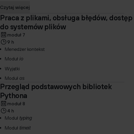
Czytaj więcej
Praca z plikami, obsługa błędów, dostęp
do systemów plików
moduł 7
9 h
Menedżer kontekst
Moduł
io
Wyjątki
Moduł
os
Przegląd podstawowych bibliotek
Pythona
moduł 8
4 h
Moduł
typing
Moduł
timeit