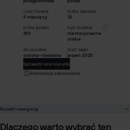
podyplomowe
polski
czas trwania
liczba zjazdów
9 miesięcy
10
liczba godzin
tryb studiów
180
niestacjonarne
online
dni zjazdów
start zajęć
sobota-niedziela
jesień 2025
Sprawdź inne kierunki
Rekrutacja zakończona
Rozwiń nawigację
O kierunku
Dlaczego warto wybrać ten
Program