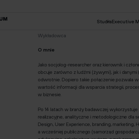
W języku 
Creative 
Wojciech Jagodziński
Studia
Executive 
Wykładowca
O mnie
Jako socjolog-researcher oraz kierownik i czł
obcuje zarówno z ludźmi (żywymi), jak i danym
odwrotnie. Dopiero takie połączenie pozwala 
wartość informacji dla wsparcia strategii, pro
w biznesie.
Po 14 latach w branży badawczej wykorzystuje
realizacyjne, analityczne i metodologiczne dla 
Design, User Experience, branding, marketing, 
a wcześniej publicznego (samorząd gospodarcz