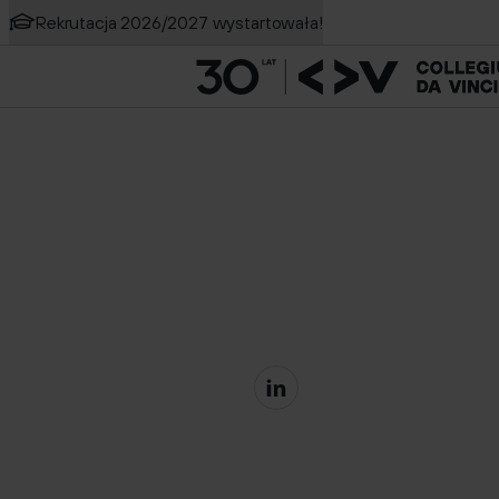
Rekrutacja 2026/2027 wystartowała!
Szukaj na stronie
Online
Testowanie gier
Nowość