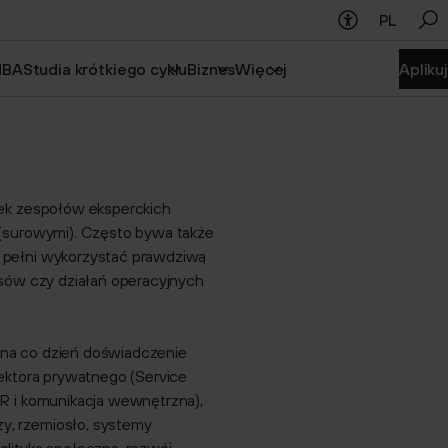
PL
Szukaj
angielskim
Management
MBA
Studia krótkiego cyklu
Biznes
Więcej
Aplikuj
Czym są studia krótkiego cyklu?
onek zespołów eksperckich
i (surowymi). Często bywa także
w pełni wykorzystać prawdziwą
cesów czy działań operacyjnych
 na co dzień doświadczenie
sektora prywatnego (Service
HR i komunikacja wewnętrzna),
y, rzemiosło, systemy