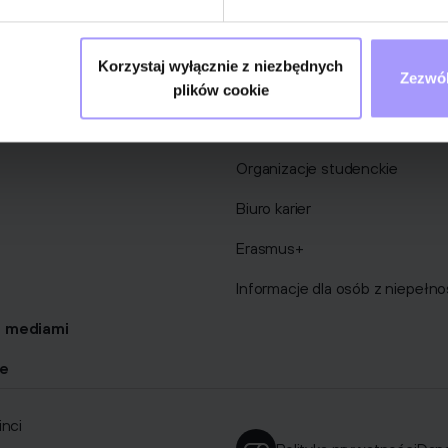
rogramy rozwojowe
Dlaczego Collegium Da Vinci
yscyplinarne i akceleracja
Rekrutacja
Korzystaj wyłącznie z niezbędnych
Zezwól
j
Zniżki i stypendia
plików cookie
czelnią
Tutoring
Organizacje studenckie
Biuro karier
Erasmus+
Informacje dla osób z niepełn
 mediami
ne
inci