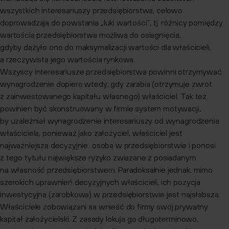
wszystkich interesariuszy przedsiębiorstwa, celowo
doprowadzają do powstania „luki wartości”, tj. różnicy pomiędzy
wartością przedsiębiorstwa możliwą do osiągnięcia,
gdyby dążyło ono do maksymalizacji wartości dla właścicieli,
a rzeczywistą jego wartością rynkową.
Wszyscy interesariusze przedsiębiorstwa powinni otrzymywać
wynagrodzenie dopiero wtedy, gdy zarabia (otrzymuje zwrot
z zainwestowanego kapitału własnego) właściciel. Tak też
powinien być skonstruowany w firmie system motywacji,
by uzależniał wynagrodzenie interesariuszy od wynagrodzenia
właściciela, ponieważ jako założyciel, właściciel jest
najważniejszą decyzyjnie osobą w przedsiębiorstwie i ponosi
z tego tytułu największe ryzyko związane z posiadanym
na własność przedsiębiorstwem. Paradoksalnie jednak, mimo
szerokich uprawnień decyzyjnych właścicieli, ich pozycja
inwestycyjna (zarobkowa) w przedsiębiorstwie jest najsłabsza.
Właściciele zobowiązani są wnieść do firmy swój prywatny
kapitał założycielski. Z zasady lokują go długoterminowo,