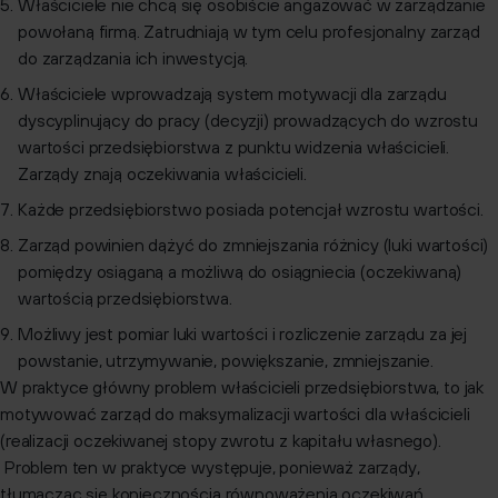
Właściciele nie chcą się osobiście angażować w zarządzanie
powołaną firmą. Zatrudniają w tym celu profesjonalny zarząd
do zarządzania ich inwestycją.
Właściciele wprowadzają system motywacji dla zarządu
dyscyplinujący do pracy (decyzji) prowadzących do wzrostu
wartości przedsiębiorstwa z punktu widzenia właścicieli.
Zarządy znają oczekiwania właścicieli.
Każde przedsiębiorstwo posiada potencjał wzrostu wartości.
Zarząd powinien dążyć do zmniejszania różnicy (luki wartości)
pomiędzy osiąganą a możliwą do osiągniecia (oczekiwaną)
wartością przedsiębiorstwa.
Możliwy jest pomiar luki wartości i rozliczenie zarządu za jej
powstanie, utrzymywanie, powiększanie, zmniejszanie.
W praktyce główny problem właścicieli przedsiębiorstwa, to jak
motywować zarząd do maksymalizacji wartości dla właścicieli
(realizacji oczekiwanej stopy zwrotu z kapitału własnego).
Problem ten w praktyce występuje, ponieważ zarządy,
tłumacząc się koniecznością równoważenia oczekiwań