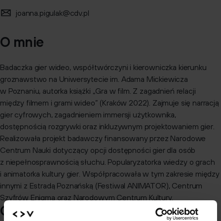
joanna.pigulak@cdv.pl
O mnie
Badaczka gier wideo, współtwórczyni i kierowniczka kierunku
groznawstwo na Uniwersytecie im. Adama Mickiewicza
w Poznaniu, autorka książki „Gra w film. Z zagadnień relacji
między filmem i grami wideo” (Kraków 2022). Zajmuje się narracją
gier cyfrowych, zagadnieniem immersji użytkownika,
dostępnością rozgrywki oraz inkluzywnym projektowaniem gier.
Realizowała projekt badawczy finansowany przez Narodowe
Centrum Nauki dotyczący opcji dostępności gier dla osób
z niepełnosprawnością słuchu. Popularyzatorka wiedzy o grach
i animatorka kultury gier. Współpracowała w tym zakresie między
innymi z Estradą Poznańską (Festiwal ANIMATOR), Centrum
Szyfrów Enigma oraz Narodowym Centrum Kultury.
Ciekawi mnie