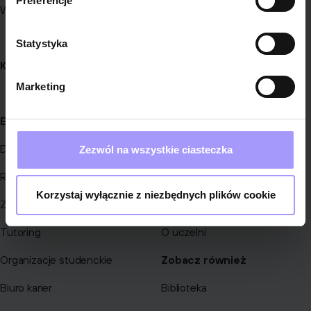
Preferencje
Współpraca z uczelnią
Projekty unijne
Statystyka
Kontakt
Marketing
Edukacja
O nas
Dlaczego Collegium Da Vinci
Zarząd i kadra naukowa
Zezwól na wszystkie ciasteczka
Rekrutacja
Strategia uczelni
Korzystaj wyłącznie z niezbędnych plików cookie
Zniżki i stypendia
Infrastruktura
Tutoring
O uczelni
Organizacje studenckie
Zobacz również
Biuro karier
Biblioteka