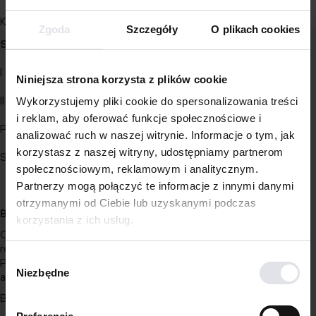
Kino francuskie, ogrodnictwo, fitness
Zgoda
Szczegóły
O plikach cookies
Studia
Executive MBA
I stopnia
Niniejsza strona korzysta z plików cookie
II stopnia
Wykorzystujemy pliki cookie do spersonalizowania treści
Wirtualna Uczelnia
i reklam, aby oferować funkcje społecznościowe i
Podyplomowe
analizować ruch w naszej witrynie. Informacje o tym, jak
korzystasz z naszej witryny, udostępniamy partnerom
Studia krótkiego cyklu
społecznościowym, reklamowym i analitycznym.
Partnerzy mogą połączyć te informacje z innymi danymi
otrzymanymi od Ciebie lub uzyskanymi podczas
Biznes
Wydarzenia
korzystania z ich usług.
Consulting i programy
Newsy
rozwojowe
Wybór
Projekty interdyscyplinarne i
Blog
Niezbędne
zgody
akceleracja
Badania i rozwój
Współpraca z mediami