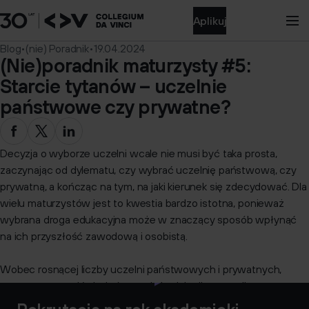
Aplikuj
Blog
•
(nie) Poradnik
•
19.04.2024
(Nie)poradnik maturzysty #5:
Starcie tytanów – uczelnie
państwowe czy prywatne?
Decyzja o wyborze uczelni wcale nie musi być taka prosta,
zaczynając od dylematu, czy wybrać uczelnię państwową, czy
prywatną, a kończąc na tym, na jaki kierunek się zdecydować. Dla
wielu maturzystów jest to kwestia bardzo istotna, ponieważ
wybrana droga edukacyjna może w znaczący sposób wpłynąć
na ich przyszłość zawodową i osobistą.
Wobec rosnącej liczby uczelni państwowych i prywatnych,
warto zastanowić się, która opcja będzie dla nas najlepsza.