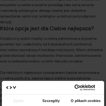
wszystkie uczelnie prywatne posiadają taką samą renomę
i standardy edukacyjne, dlatego ważne jest dokładne
sprawdzenie opinii oraz rankingów uczelni przed podjęciem
decyzji.
Która opcja jest dla Ciebie najlepsza?
Ostateczny wybór między uczelnią państwową a prywatną
powinien być uzależniony od indywidualnych preferencji
oraz celów zawodowych każdego maturzysty. Warto dokładnie
przeanalizować swoje możliwości finansowe, zainteresowania
oraz oczekiwania wobec uczelni i kierunku studiów.
Dla niektórych najlepszym rozwiązaniem będzie renomowana
uczelnia publiczna, zapewniająca solidne wykształcenie
i tradycję akademicką. Inni mogą znaleźć swoje miejsce
na uczelniach prywatnych, oferujących nowoczesne podejście
do nauki i większą elastyczność programów edukacyjnych.
Zgoda
Szczegóły
O plikach cookies
Warto pamiętać, że nie tylko wybór uczelni wpływa na nasz